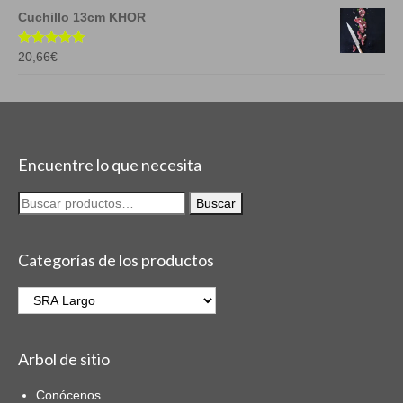
Cuchillo 13cm KHOR
Work
Paragüeria
Valorado en
20,66
€
5.00
de 5
SRA Largo
SRA Plegable
Encuentre lo que necesita
Caballero Largo
Buscar
Caballero Plegable
por:
Cadete Juvenil
Categorías de los productos
Infantil
Cuchillería
Cuchillos Hogar
Arbol de sitio
Cuchillos Profesionales
Conócenos