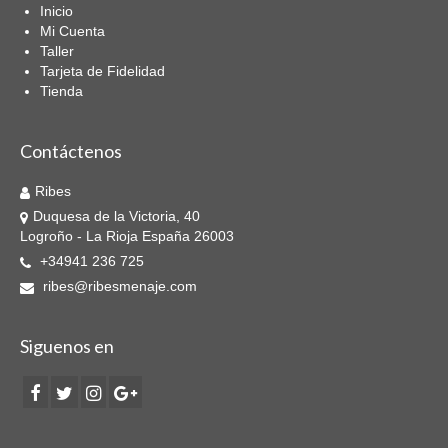
Inicio
Navajas
Mi Cuenta
Taller
Navajas Multiherramienta
Tarjeta de Fidelidad
Tienda
Mantelerias Antimanchas
Resinado 1.40cm
Contáctenos
Resinado 1.60cm
Ribes
Duquesa de la Victoria, 40
Marcas
Logroño - La Rioja España 26003
+34941 236 725
3 CLAVELES
ribes@ribesmenaje.com
ALESSI
Siguenos en
ARCOS
COLE&MASON
GLOBAL