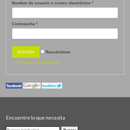
Nombre de usuario o correo electrónico
*
Camareras
Carros Verduleros
Contraseña
*
Centros de Mesa
Copas
Recuérdame
Especieros
¿Olvidaste la contraseña?
Hervidores
Molinillos de Pimienta
Ollas a Presión
Planchas
Sartenes
Encuentre lo que necesita
Vajilla
Buscar