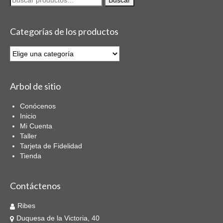
por:
Work
Categorías de los productos
Paragüeria
SRA Largo
SRA Plegable
Arbol de sitio
Caballero Largo
Conócenos
Caballero Plegable
Inicio
Mi Cuenta
Cadete Juvenil
Taller
Tarjeta de Fidelidad
Infantil
Tienda
Cuchillería
Contáctenos
Cuchillos Hogar
Ribes
Cuchillos Profesionales
Duquesa de la Victoria, 40